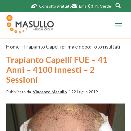
Consulto gratuito
Email
N. Verde
Home
-
Trapianto Capelli prima e dopo: foto risultati
Trapianto Capelli FUE – 41
Anni – 4100 Innesti – 2
Sessioni
Pubblicato da
Vincenzo Masullo
il 22 Luglio 2019