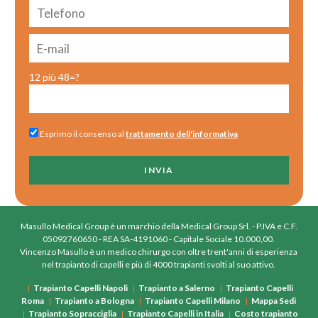
12 più 48=?
Esprimo il consenso al
trattamento dell'informativa
Masullo Medical Group è un marchio della Medical Group Srl. - P.IVA e C.F.
05092760650 - REA SA-4191060 - Capitale Sociale 10.000,00.
Vincenzo Masullo è un medico chirurgo con oltre trent'anni di esperienza
nel trapianto di capelli e più di 4000 trapianti svolti al suo attivo.
Trapianto Capelli Napoli
Trapianto a Salerno
Trapianto Capelli
Roma
Trapianto a Bologna
Trapianto Capelli Milano
Mappa Sedi
Trapianto Sopracciglia
Trapianto Capelli in Italia
Costo trapianto